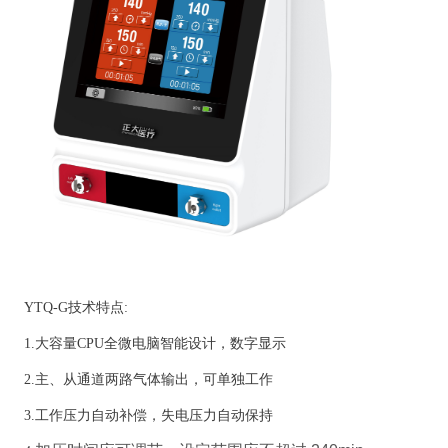
YTQ-G技术特点:
1.大容量CPU全微电脑智能设计，数字显示
2.主、从通道两路气体输出，可单独工作
3.工作压力自动补偿，失电压力自动保持