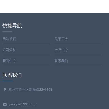
快捷导航
网站首页
关于正大
公司荣誉
产品中心
新闻中心
联系我们
联系我们
杭州市临平区新颜路22号501
yan@zd1991.com