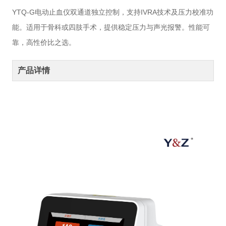
YTQ-G电动止血仪双通道独立控制，支持IVRA技术及压力校准功
能。适用于骨科或四肢手术，提供稳定压力与声光报警。性能可
靠，高性价比之选。
产品详情