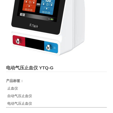
电动气压止血仪 YTQ-G
产品标签：
止血仪
自动气压止血仪
电动气压止血仪